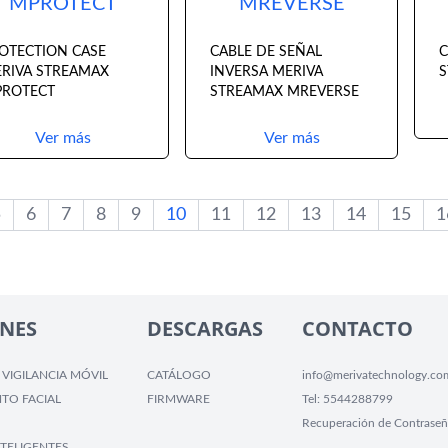
MPROTECT
MREVERSE
OTECTION CASE
CABLE DE SEÑAL
C
RIVA STREAMAX
INVERSA MERIVA
S
ROTECT
STREAMAX MREVERSE
Ver más
Ver más
5
6
7
8
9
10
11
12
13
14
15
1
NES
DESCARGAS
CONTACTO
 VIGILANCIA MÓVIL
CATÁLOGO
info@merivatechnology.co
TO FACIAL
FIRMWARE
Tel:
5544288799
Recuperación de Contraseñ
TELIGENTES