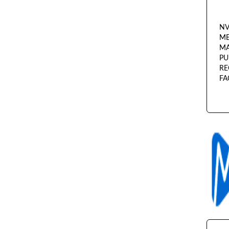
NV
ME
MA
PU
RE
FAC