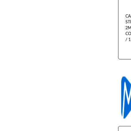
CA
ST
2M
CO
/ 