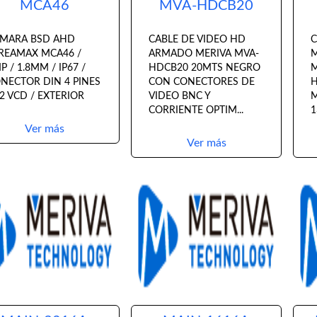
MCA46
MVA-HDCB20
MARA BSD AHD
CABLE DE VIDEO HD
C
REAMAX MCA46 /
ARMADO MERIVA MVA-
M
P / 1.8MM / IP67 /
HDCB20 20MTS NEGRO
M
NECTOR DIN 4 PINES
CON CONECTORES DE
H
12 VCD / EXTERIOR
VIDEO BNC Y
M
CORRIENTE OPTIM...
1
Ver más
Ver más