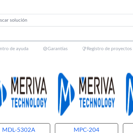
ntro de ayuda
Garantías
Registro de proyectos
MDL-5302A
MPC-204