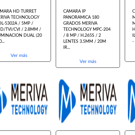
MARA HD TURRET
CAMARA IP
C
RIVA TECHNOLOGY
PANORAMICA 180
M
L-5302A / 5MP /
GRADOS MERIVA
M
D/TVI/CVI / 2.8MM /
TECHNOLOGY MPC-204
H
UMINACION DUAL (20
/ 8 MP / H.265S / 2
I
0...
LENTES 3.5MM / 20M
-
IR...
Ver más
Ver más