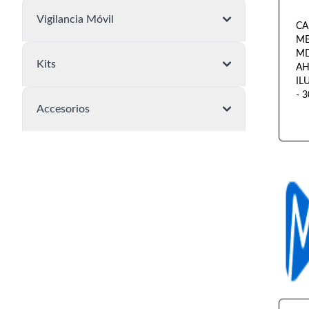
Vigilancia Móvil
CA
ME
MD
Kits
AH
IL
- 3
Accesorios