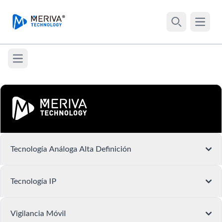
Your Company
Open 
Search
Open main menu
Tecnología Análoga Alta Definición
Tecnología IP
Vigilancia Móvil