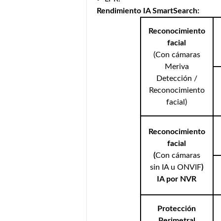
Rendimiento IA SmartSearch:
Reconocimiento
facial
(Con cámaras
Meriva
Detección /
Reconocimiento
facial)
Reconocimiento
facial
(
Con cámaras
sin IA u ONVIF
)
IA por NVR
Protección
Perimetral