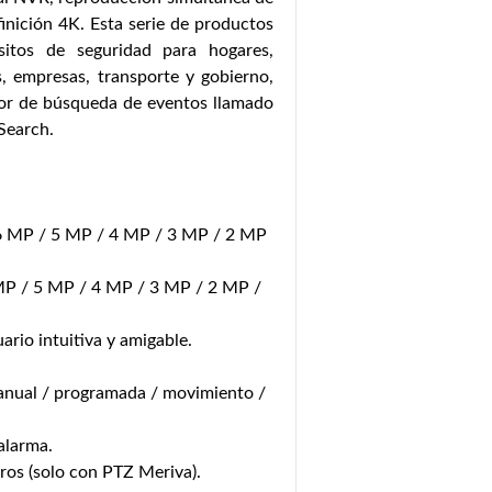
finición 4K. Esta serie de productos
isitos de seguridad para hogares,
s, empresas, transporte y gobierno,
or de búsqueda de eventos llamado
Search.
6 MP / 5 MP / 4 MP / 3 MP / 2 MP
MP / 5 MP / 4 MP / 3 MP / 2 MP /
ario intuitiva y amigable.
anual / programada / movimiento /
alarma.
ros (solo con PTZ Meriva).