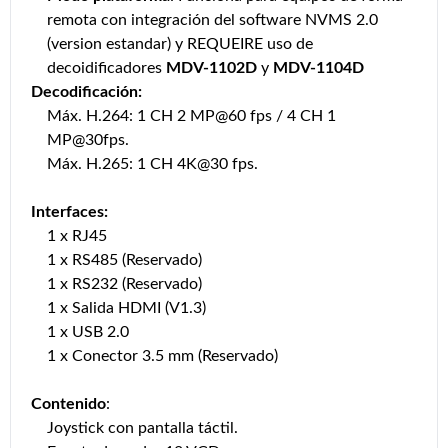
remota con integración del software NVMS 2.0
(version estandar) y REQUEIRE uso de
decoidificadores
MDV-1102D
y
MDV-1104D
Decodificación:
Máx. H.264: 1 CH 2 MP@60 fps / 4 CH 1
MP@30fps.
Máx. H.265: 1 CH 4K@30 fps.
Interfaces:
1 x RJ45
1 x RS485 (Reservado)
1 x RS232 (Reservado)
1 x Salida HDMI (V1.3)
1 x USB 2.0
1 x Conector 3.5 mm (Reservado)
Contenido
:
Joystick con pantalla táctil.