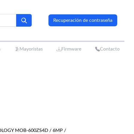
Recuperación de contraseña
s
Mayoristas
Firmware
Contacto
OLOGY MOB-600ZS4D / 6MP /