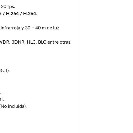
20 fps.
5 / H.264 / H.264.
infrarroja y 30 ~ 40 m de luz
WDR, 3DNR, HLC, BLC entre otras.
 af).
.
al.
No incluida).