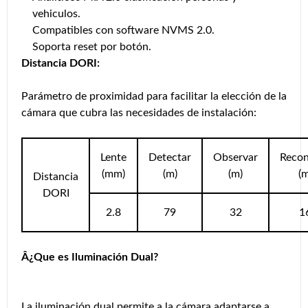
vehiculos.
Compatibles con software NVMS 2.0.
Soporta reset por botón.
Distancia DORI:
Parámetro de proximidad para facilitar la elección de la
cámara que cubra las necesidades de instalación:
Lente
Detectar
Observar
Reco
(mm)
(m)
(m)
(m
Distancia
DORI
2.8
79
32
1
Â¿Que es Iluminación Dual?
La iluminación dual permite a la cámara adaptarse a