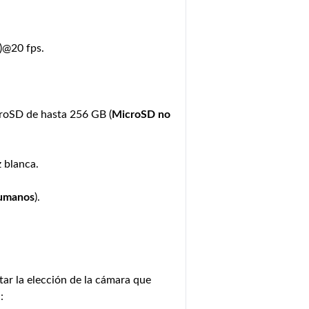
)@20 fps.
roSD de hasta 256 GB (
MicroSD no
 blanca.
umanos
).
tar la elección de la cámara que
: