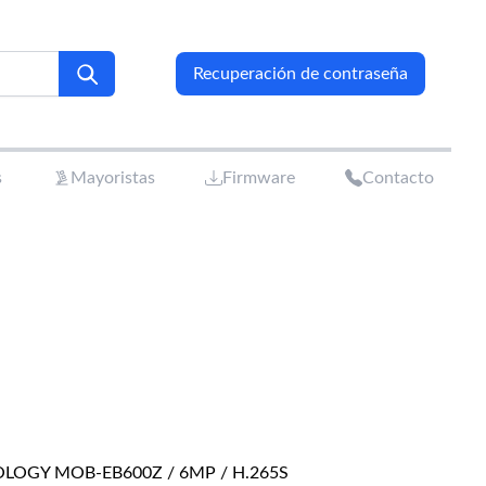
Recuperación de contraseña
s
Mayoristas
Firmware
Contacto
LOGY MOB-EB600Z / 6MP / H.265S