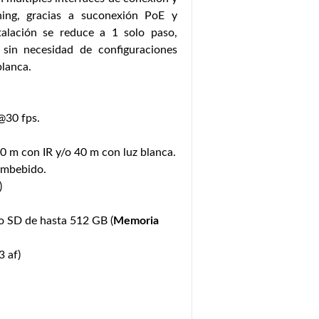
ning, gracias a suconexión PoE y
talación se reduce a 1 solo paso,
sin necesidad de configuraciones
blanca.
@30 fps.
0 m con IR y/o 40 m con luz blanca.
embebido.
)
 SD de hasta 512 GB (
Memoria
 af)