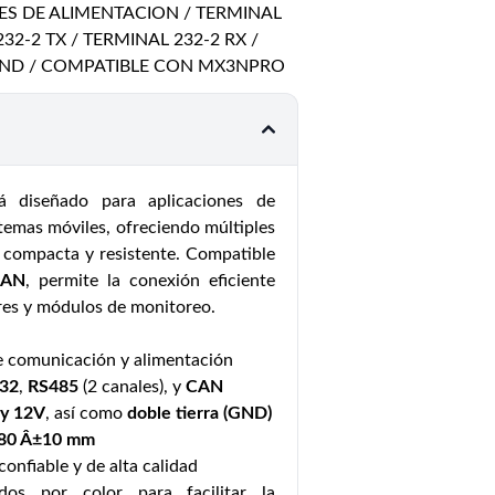
ES DE ALIMENTACION / TERMINAL
32-2 TX / TERMINAL 232-2 RX /
 GND / COMPATIBLE CON MX3NPRO
 diseñado para aplicaciones de
temas móviles, ofreciendo múltiples
 compacta y resistente. Compatible
CAN
, permite la conexión eficiente
ores y módulos de monitoreo.
e comunicación y alimentación
32
,
RS485
(2 canales), y
CAN
 y 12V
, así como
doble tierra (GND)
80 Â±10 mm
 confiable y de alta calidad
dos por color para facilitar la