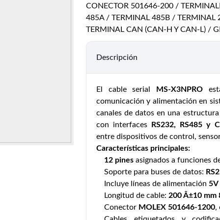
CONECTOR 501646-200 / TERMINAL
485A / TERMINAL 485B / TERMINAL 2
TERMINAL CAN (CAN-H Y CAN-L) /
Descripción
El cable serial
MS-X3NPRO
está
comunicación y alimentación en sis
canales de datos en una estructura
con interfaces
RS232, RS485 y 
entre dispositivos de control, sens
Características principales:
12 pines
asignados a funciones d
Soporte para buses de datos:
RS2
Incluye líneas de alimentación
5V
Longitud de cable:
200 Â±10 mm 
Conector
MOLEX 501646-1200
,
Cables etiquetados y codifica