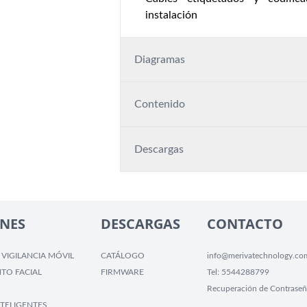
instalación
Diagramas
Contenido
Descargas
NES
DESCARGAS
CONTACTO
 VIGILANCIA MÓVIL
CATÁLOGO
info@merivatechnology.co
TO FACIAL
FIRMWARE
Tel:
5544288799
Recuperación de Contraseñ
TELIGENTES