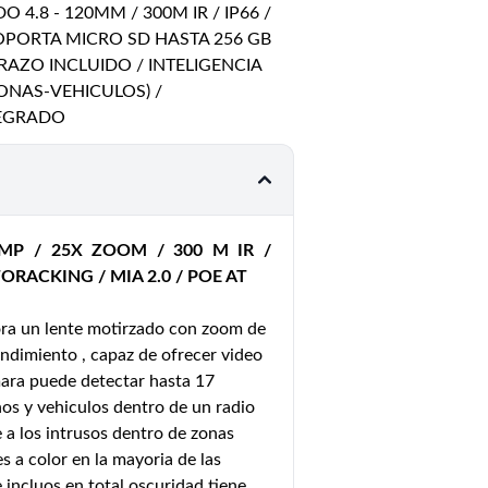
 4.8 - 120MM / 300M IR / IP66 /
 SOPORTA MICRO SD HASTA 256 GB
 BRAZO INCLUIDO / INTELIGENCIA
SONAS-VEHICULOS) /
TEGRADO
MP / 25X ZOOM / 300 M IR /
RACKING / MIA 2.0 / POE AT
a un lente motirzado con zoom de
endimiento , capaz de ofrecer video
mara puede detectar hasta 17
nos y vehiculos dentro de un radio
a los intrusos dentro de zonas
 a color en la mayoria de las
 incluos en total oscuridad tiene