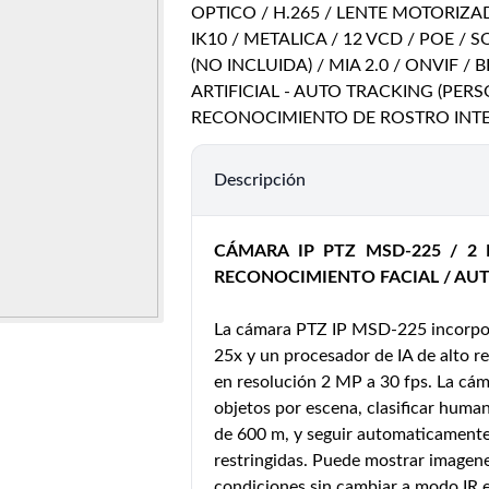
OPTICO / H.265 / LENTE MOTORIZADO
IK10 / METALICA / 12 VCD / POE /
(NO INCLUIDA) / MIA 2.0 / ONVIF /
ARTIFICIAL - AUTO TRACKING (PER
RECONOCIMIENTO DE ROSTRO IN
Descripción
CÁMARA IP PTZ MSD-225 / 2 
RECONOCIMIENTO FACIAL / AUTO
La cámara PTZ IP MSD-225 incorpor
25x y un procesador de IA de alto r
en resolución 2 MP a 30 fps. La cá
objetos por escena, clasificar huma
de 600 m, y seguir automaticamente 
restringidas. Puede mostrar imagenes
condiciones sin cambiar a modo IR e