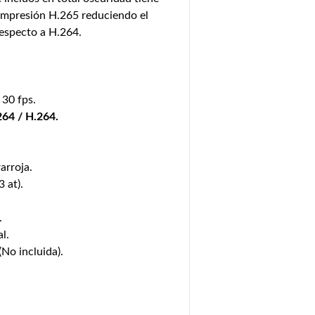
 compresión H.265 reduciendo el
especto a H.264.
30 fps.
264 / H.264.
arroja.
 at).
.
al.
No incluida).