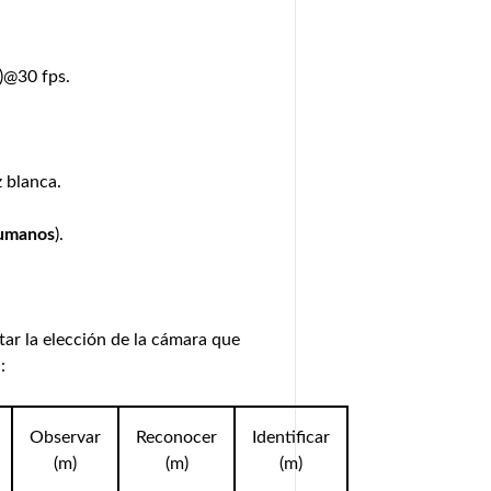
)@30 fps.
 blanca.
umanos
).
tar la elección de la cámara que
:
Observar
Reconocer
Identificar
(m)
(m)
(m)