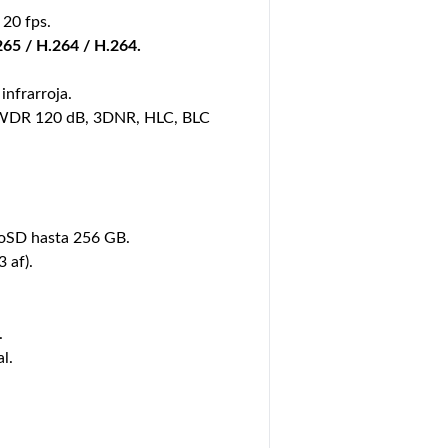
20 fps.
265 / H.264 / H.264.
infrarroja.
 WDR 120 dB, 3DNR, HLC, BLC
oSD hasta 256 GB.
 af).
.
al.