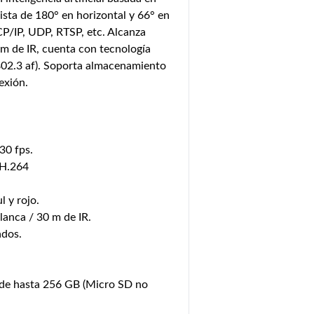
sta de 180° en horizontal y 66° en
CP/IP, UDP, RTSP, etc. Alcanza
 m de IR, cuenta con tecnología
802.3 af). Soporta almacenamiento
exión.
30 fps.
 H.264
l y rojo.
lanca / 30 m de IR.
ados.
de hasta 256 GB (Micro SD no