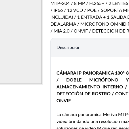
MTP-204 / 8 MP / H.265+ / 2 LENTE
/ IP66 / 12 VCD / POE / SOPORTA 
INCLUIDA) / 1 ENTRADA + 1 SALIDA 
DE ALARMA / MICROFONO OMNIDI
/ MIA 2.0 / ONVIF / DETECCION D
Descripción
CÁMARA IP PANORAMICA 180° 8 
/ DOBLE MICRÓFONO Y
ALMACENAMIENTO INTERNO / M
DETECCIÓN DE ROSTRO / CONT
ONVIF
La cámara panorámica Meriva MTP-
video brindando una resolución máx
soluciones de video IP que requieren 