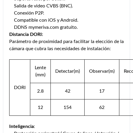
Salida de video CVBS (BNC).
Conexión P2P.
Compatible con iOS y Android.
DDNS mymeriva.com gratuito.
Distancia DORI:
Parámetro de proximidad para facilitar la elección de la
cámara que cubra las necesidades de instalación:
Lente
Detectar(m)
Observar(m)
Rec
(mm)
DORI
2.8
42
17
12
154
62
Inteligencia
: