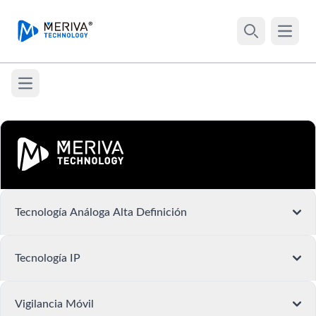
Your Company
Open 
Search
Open main menu
Tecnología Análoga Alta Definición
Tecnología IP
Vigilancia Móvil